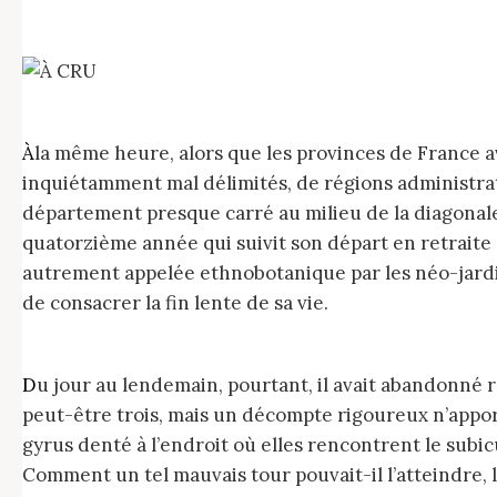
À
la même heure, alors que les provinces de France 
inquiétamment mal délimités, de régions administra
département presque carré au milieu de la diagonale 
quatorzième année qui suivit son départ en retraite de
autrement appelée ethnobotanique par les néo-jardini
de consacrer la fin lente de sa vie.
Du jour au lendemain, pourtant, il avait abandonné récolte, quête, cueillette et herbiers au moment précis où, pour la cinquième fois en deux jours — ou
peut-être trois, mais un décompte rigoureux n’appor
gyrus denté à l’endroit où elles rencontrent le sub
Comment un tel mauvais tour pouvait-il l’atteindre, 