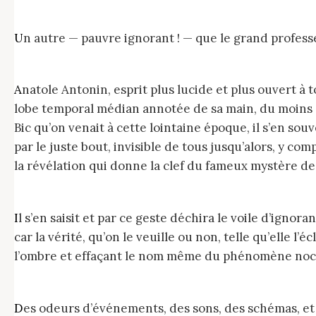
Un autre — pauvre ignorant ! — que le grand profes
Anatole Antonin, esprit plus lucide et plus ouvert à tous les vents que la moyenne de ses congénères, se planta devant la coupe longitudinale jaunie du
lobe temporal médian annotée de sa main, du moins ce
Bic qu’on venait à cette lointaine époque, il s’en so
par le juste bout, invisible de tous jusqu’alors, y co
la révélation qui donne la clef du fameux mystère de 
Il s’en saisit et par ce geste déchira le voile d’ignorance comme une évidence si évidente qu’elle avait mis des décennies à se lever dans son entendement ;
car la vérité, qu’on le veuille ou non, telle qu’elle l
l’ombre et effaçant le nom même du phénomène noctur
Des odeurs d’événements, des sons, des schémas, et des rires aussi charnus et annelés que des chenilles de sensations peuplaient l’air du jour, répandus