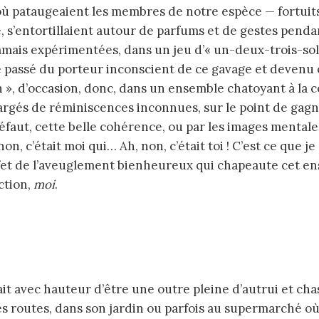
ù pataugeaient les membres de notre espèce — fortuits 
, s’entortillaient autour de parfums et de gestes penda
mais expérimentées, dans un jeu d’« un-deux-trois-soleil
le passé du porteur inconscient de ce gavage et devenu 
n », d’occasion, donc, dans un ensemble chatoyant à la
rgés de réminiscences inconnues, sur le point de gagn
n défaut, cette belle cohérence, ou par les images menta
, c’était moi qui… Ah, non, c’était toi ! C’est ce que je 
ffet de l’aveuglement bienheureux qui chapeaute cet e
ction,
moi
.
g des routes, dans son jardin ou parfois au supermarché o