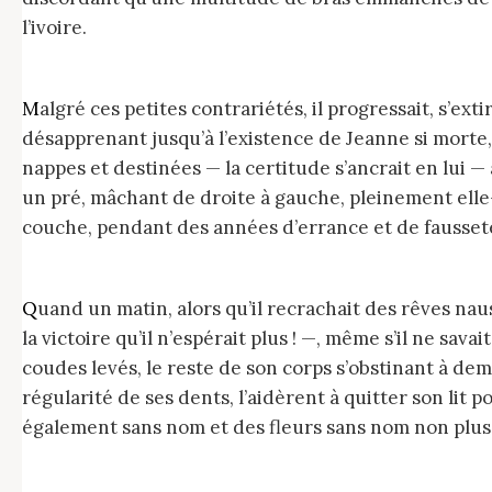
l’ivoire.
Malgré ces petites contrariétés, il progressait, s’extirpant à chaque pas de la vase anthracite du souvenir sans s’y renfoncer au-delà du genou,
désapprenant jusqu’à l’existence de Jeanne si morte, 
nappes et destinées — la certitude s’ancrait en lui —
un pré, mâchant de droite à gauche, pleinement elle
couche, pendant des années d’errance et de fausset
Quand un matin, alors qu’il recrachait des rêves nauséeux entre tangage et roulis, les nappes s’enfuirent si loin de lui qu’elles emportèrent son prénom —
la victoire qu’il n’espérait plus ! —, même s’il ne sav
coudes levés, le reste de son corps s’obstinant à de
régularité de ses dents, l’aidèrent à quitter son lit
également sans nom et des fleurs sans nom non plus 