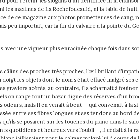
ord pour retenir les slogans d’un dentifrice ni la chans
i les maximes de La Rochefoucauld, ni la table de huit, 
lectrice de ce magazine aux photos prometteuses de sang
is peu importait, car la fin du calvaire à la pointe du 
is avec une vigueur plus enracinée chaque fois dans so
u doigt les objets dont le nom s’était effacé malgré ses eff
s graviers acérés, au contraire, il s’acharnait à fouiner
els on range tout un bazar digne des réserves d’un br
les odeurs, mais il en venait à bout — qui convenait à l
sée entre ses fibres longues et ses tendons au bord de 
’ils se posaient sur les touches du piano dans le salon d
s quotidiens et heureux vers l’oubli —, il cédait à la r
nc jaillissaient pour le calmer malgré lui à coups de 