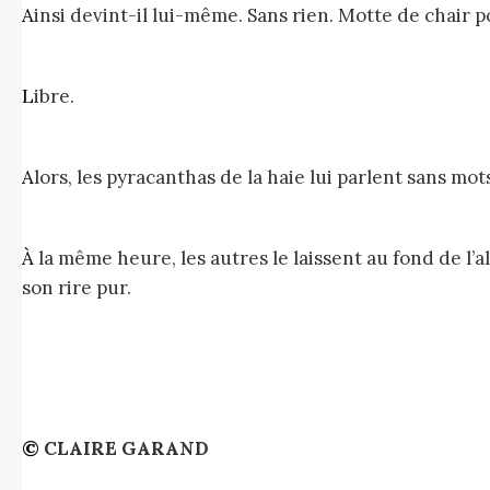
Ainsi devint-il lui-même. Sans rien. Motte de chair 
Libre.
Alors, les pyracanthas de la haie lui parlent sans mo
À la même heure, les autres le laissent au fond de l’allée sous le tilleul argenté, et les oiseaux pépient avec lui en sautillant contre le ciel, compagnons de
son rire pur.
© CLAIRE GARAND