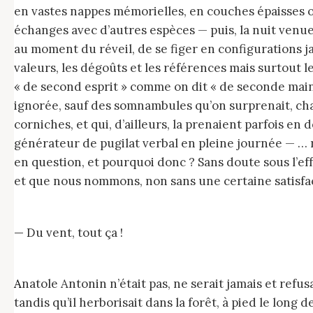
en vastes nappes mémorielles, en couches épaisses o
échanges avec d’autres espèces — puis, la nuit venue
au moment du réveil, de se figer en configurations ja
valeurs, les dégoûts et les références mais surtout 
« de second esprit » comme on dit « de seconde mai
ignorée, sauf des somnambules qu’on surprenait, cha
corniches, et qui, d’ailleurs, la prenaient parfois e
générateur de pugilat verbal en pleine journée — … non
en question, et pourquoi donc ? Sans doute sous l’e
et que nous nommons, non sans une certaine satisfa
— Du vent, tout ça !
Anatole Antonin n’était pas, ne serait jamais et refusait avec hauteur d’être une outre pleine d’autrui et chassait le dieu joufflu Éole à coups de moulinets
tandis qu’il herborisait dans la forêt, à pied le lon