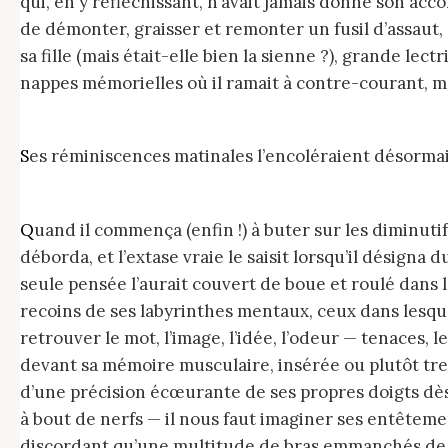
qui, en y réfléchissant, n’avait jamais donné son acc
de démonter, graisser et remonter un fusil d’assaut, n
sa fille (mais était-elle bien la sienne ?), grande 
nappes mémorielles où il ramait à contre-courant, ma
Ses réminiscences matinales l’encoléraient désorma
Quand il commença (enfin !) à buter sur les diminutifs câlins des proches très proches, l’œil brillant d’impatience de perdre encore plus ses moyens, sa joie
déborda, et l’extase vraie le saisit lorsqu’il désigna d
seule pensée l’aurait couvert de boue et roulé dans le
recoins de ses labyrinthes mentaux, ceux dans lesqu
retrouver le mot, l’image, l’idée, l’odeur — tenaces, 
devant sa mémoire musculaire, insérée ou plutôt tres
d’une précision écœurante de ses propres doigts dès qu
à bout de nerfs — il nous faut imaginer ses entêtement
discordant qu’une multitude de bras emmanchés de bla