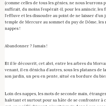
(comme celles de tous les génies, ne nous leurrons pas
suffirait, du moins l’espérait-il, pour les amincir, le
l’effluve et les dissoudre au point de ne laisser d’un 
temple de Mercure au sommet du puy de Dôme, les roc
nappes !
Abandonner ? Jamais !
Et il le découvrit, cet abri, entre les arbres du Morvan bourguignon, dans l’air serein et chargé d’oxygène rieur expiré par les chênes, puis l’expérience
venant, il en dénicha d’autres, sous les platanes de 
son jardin, un peu en pente, situé en bordure du bie
Loin des nappes, les mots de seconde main, étrangers à lui, se désagrégèrent les premiers, à toute vitesse mais encore trop lentement pour son soi
haletant et surtout pour sa hâte de se confronter à c