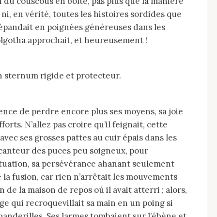
on du couscous en boîte, pas plus que la manière
ni, en vérité, toutes les histoires sordides que
, répandait en poignées généreuses dans les
Golgotha approchait, et heureusement !
n sternum rigide et protecteur.
orts. N’allez pas croire qu’il feignait, cette
 avec ses grosses pattes au cuir épais dans les
ocanteur des puces peu soigneux, pour
a situation, sa persévérance ahanant seulement
la fusion, car rien n’arrêtait les mouvements
e la maison de repos où il avait atterri ; alors,
age qui recroquevillait sa main en un poing si
banderilles. Ses larmes tombaient sur l’ébène et