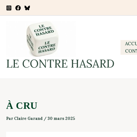
Aller
on
au
À
contenu
CRU
ACCU
CON
LE CONTRE HASARD
À CRU
Par
Claire Garand
/
30 mars 2025