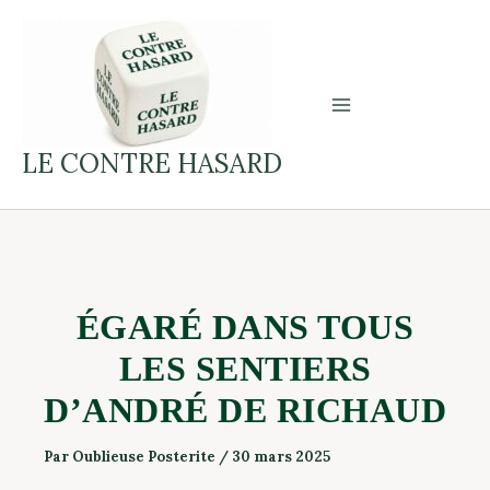
Aller
on
au
ÉGARÉ
contenu
DANS
TOUS
LES
LE CONTRE HASARD
SENTIERS
D’ANDRÉ
DE
RICHAUD
ÉGARÉ DANS TOUS
LES SENTIERS
D’ANDRÉ DE RICHAUD
Par
Oublieuse Posterite
/
30 mars 2025