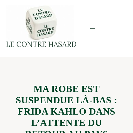
Aller
on
au
MA
contenu
ROBE
EST
SUSPENDUE
LE CONTRE HASARD
LÀ-
BAS
:
FRIDA
KAHLO
DANS
MA ROBE EST
L’ATTENTE
SUSPENDUE LÀ-BAS :
DU
RETOUR
FRIDA KAHLO DANS
AU
L’ATTENTE DU
PAYS
NATAL