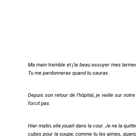
Ma main tremble et j’ai beau essuyer mes larmes, elles coulent. J’ai jeté deux lettres au feu parce que les gouttes tombent sur les mots, on ne peut plus lire.
Tu me pardonneras quand tu sauras.
Depuis son retour de l’hôpital, je veille sur notre petite Simone. Elle est si maigre, si tu la voyais ! Lait de poule et bouillon gras tous les jours, mais elle ne
forcit pas.
Hier matin, elle jouait dans la cour. Je ne la quitte pas des yeux, tu sais. Elle restait tout près du seuil, en trois pas, j’étais avec elle. Je tranchais les navets en
cubes pour la soupe, comme tu les aimes, quand 