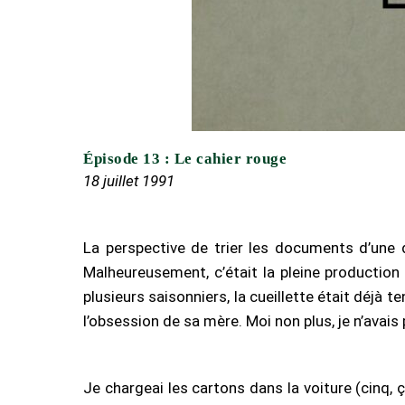
Épisode 13 : Le cahier rouge
18 juillet 1991
La perspective de trier les documents d’une deuxième personne ne m’enchantait pas. C’était la seule piste que j’avais et à deux ça irait plus vite.
Malheureusement, c’était la pleine productio
plusieurs saisonniers, la cueillette était déjà
l’obsession de sa mère. Moi non plus, je n’avais
Je chargeai les cartons dans la voiture (cinq, ça tenait tout juste), et je retournai au garage de ma grand-mère, non sans avoir obtenu du gardien qu’il