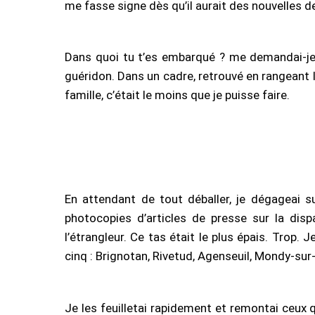
me fasse signe dès qu’il aurait des nouvelles d
Dans quoi tu t’es embarqué ? me demandai-je en déposant les affaires à côté du fauteuil à bascule. Quand je me relevai, mon regard tomba sur le
guéridon. Dans un cadre, retrouvé en rangeant le
famille, c’était le moins que je puisse faire.
En attendant de tout déballer, je dégagea
photocopies d’articles de presse sur la dis
l’étrangleur. Ce tas était le plus épais. Trop. 
cinq : Brignotan, Rivetud, Agenseuil, Mondy-su
Je les feuilletai rapidement et remontai ceux qui parlaient de l’intervention de mon grand-père sur le dessus. Une photo de lui, sans doute remise par