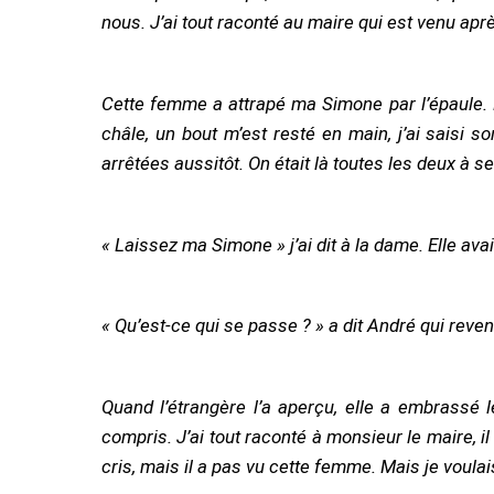
nous. J’ai tout raconté au maire qui est venu après
Cette femme a attrapé ma Simone par l’épaule. Et moi j’ai crié : « Prenez pas ma Simone ! » et j’ai couru à elle avec mon couteau. Je l’ai agrippée par son
châle, un bout m’est resté en main, j’ai saisi s
arrêtées aussitôt. On était là toutes les deux à se 
« Laissez ma Simone » j’ai dit à la dame. Elle avai
« Qu’est-ce qui se passe ? » a dit André qui reven
Quand l’étrangère l’a aperçu, elle a embrassé le front de Simone et a lâché son bras. Ensuite elle est partie en murmurant quelque chose que j’ai pas
compris. J’ai tout raconté à monsieur le maire, il 
cris, mais il a pas vu cette femme. Mais je voul