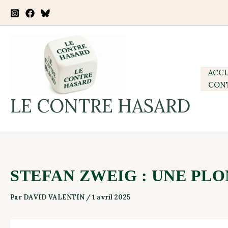
Aller
on
au
STEFAN
contenu
ZWEIG
:
UNE
ACCU
PLONGÉE
CON
DANS
LE CONTRE HASARD
LES
MÉANDRES
DES
AMOURS
STEFAN ZWEIG : UNE PL
Par
DAVID VALENTIN
/
1 avril 2025