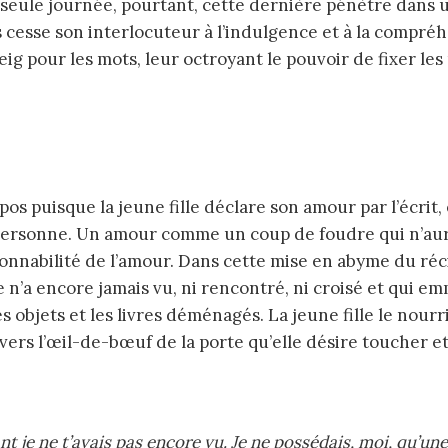
 seule journée, pourtant, cette dernière pénètre dans un
ns cesse son interlocuteur à l’indulgence et à la compré
ig pour les mots, leur octroyant le pouvoir de fixer les 
s puisque la jeune fille déclare son amour par l’écrit, 
e personne. Un amour comme un coup de foudre qui n’aura
isonnabilité de l’amour. Dans cette mise en abyme du ré
e n’a encore jamais vu, ni rencontré, ni croisé et qui 
s objets et les livres déménagés. La jeune fille le nour
travers l’œil-de-bœuf de la porte qu’elle désire toucher
tant je ne t’avais pas encore vu. Je ne possédais, moi, qu’u