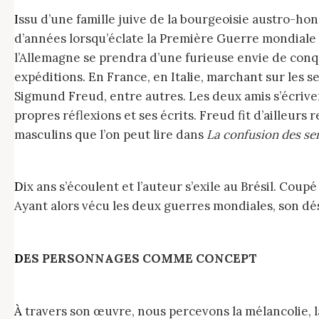
Issu d’une famille juive de la bourgeoisie austro-hongroise, Zweig s’interroge très tôt sur le monde qui l’entoure et notamment l’Homme. Il a une trentaine
d’années lorsqu’éclate la Première Guerre mondiale e
l’Allemagne se prendra d’une furieuse envie de conquê
expéditions. En France, en Italie, marchant sur les se
Sigmund Freud, entre autres. Les deux amis s’écrive
propres réflexions et ses écrits. Freud fit d’ailleur
masculins que l’on peut lire dans
La confusion des se
Dix ans s’écoulent et l’auteur s’exile au Brésil. Coupé du monde, il s’extrait des hommes et savoure sa désillusion dans une dépression qui lui sera fatale.
Ayant alors vécu les deux guerres mondiales, son dési
DES PERSONNAGES COMME CONCEPT
À travers son œuvre, nous percevons la mélancolie, la violence et la beauté qu’il réunit dans ses personnages. Ceux-ci, d’une nature complexe, explosent