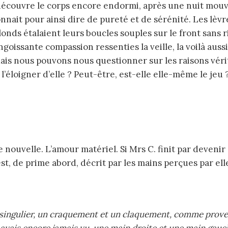
yonnait pour ainsi dire de pureté et de sérénité. Les lè
londs étalaient leurs boucles souples sur le front sans 
ngoissante compassion ressenties la veille, la voilà aus
 Mais nous pouvons nous questionner sur les raisons vér
l’éloigner d’elle ? Peut-être, est-elle elle-même le jeu 
 est, de prime abord, décrit par les mains perçues par el
s singulier, un craquement et un claquement, comme proven
n avais encore jamais vu, une main droite et une main gauc