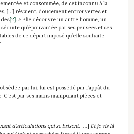
vres, […] rêvaient, doucement entrouvertes et
rides
[2]
. » Elle découvre un autre homme, un
si séduite qu’épouvantée par ses pensées et ses
itables de ce départ imposé qu’elle souhaite
?
le. C’est par ses mains manipulant pièces et
ant d’articulations qui se brisent.
[…]
Et je vis là
he qui étaient accrochées l’une à l’autre comme