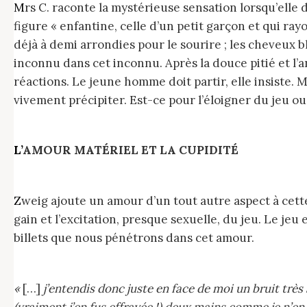
Mrs C. raconte la mystérieuse sensation lorsqu’elle découvre le corps encore endormi, après une nuit mouvementée et consommée, de cet inconnu à la
figure « enfantine, celle d’un petit garçon et qui ra
déjà à demi arrondies pour le sourire ; les cheveux b
inconnu dans cet inconnu. Après la douce pitié et l’a
réactions. Le jeune homme doit partir, elle insiste.
vivement précipiter. Est-ce pour l’éloigner du jeu ou 
L’AMOUR MATÉRIEL ET LA CUPIDITÉ
Zweig ajoute un amour d’un tout autre aspect à cette nouvelle. L’amour matériel. Si Mrs C. finit par devenir obsédée par lui, lui est possédé par l’appât du
gain et l’excitation, presque sexuelle, du jeu. Le jeu
billets que nous pénétrons dans cet amour.
«
[…]
j’entendis donc juste en face de moi un bruit trè
(vraiment j’en fus effrayée !) deux mains comme je n’e