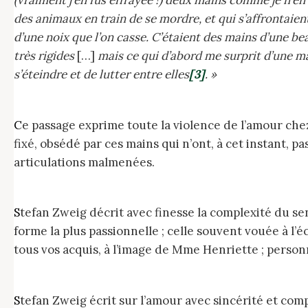
des animaux en train de se mordre, et qui s’affrontaien
d’une noix que l’on casse. C’étaient des mains d’une b
très rigides
[…]
mais ce qui d’abord me surprit d’une man
s’éteindre et de lutter entre elles
[3]
. »
Ce passage exprime toute la violence de l’amour chez Zweig. À la fois lié à la peur et à l’obsédant désir du corps comme une attraction indicible. Le regard
fixé, obsédé par ces mains qui n’ont, à cet instant, 
articulations malmenées.
Stefan Zweig décrit avec finesse la complexité du sentiment amoureux. De sa forme la plus conventionnelle, bien souvent associée au couple établi, à sa
forme la plus passionnelle ; celle souvent vouée à l
tous vos acquis, à l’image de Mme Henriette ; perso
Stefan Zweig écrit sur l’amour avec sincérité et com