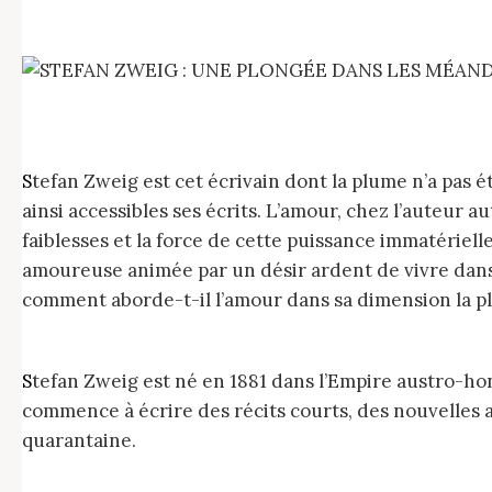
S
tefan Zweig est cet écrivain dont la plume n’a pas é
ainsi accessibles ses écrits. L’amour, chez l’auteur a
faiblesses et la force de cette puissance immatérielle
amoureuse animée par un désir ardent de vivre dans s
comment aborde-t-il l’amour dans sa dimension la pl
Stefan Zweig est né en 1881 dans l’Empire austro-hongrois. Il y fait des études de philosophie et étudie l’histoire de la littérature. Parallèlement, il
commence à écrire des récits courts, des nouvelles a
quarantaine.