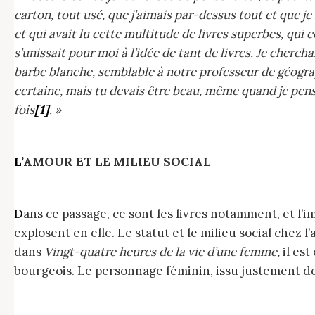
carton, tout usé, que j’aimais par-dessus tout et que j
et qui avait lu cette multitude de livres superbes, qui c
s’unissait pour moi à l’idée de tant de livres. Je cher
barbe blanche, semblable à notre professeur de géograph
certaine, mais tu devais être beau, même quand je pensa
fois
[1]
. »
L’AMOUR ET LE MILIEU SOCIAL
Dans ce passage, ce sont les livres notamment, et l’image que se fait la jeune narratrice de l’écrivain, qui nourrissent cette passion nouvelle et qui
explosent en elle. Le statut et le milieu social chez
dans
Vingt-quatre heures de la vie d’une femme,
il es
bourgeois. Le personnage féminin, issu justement d