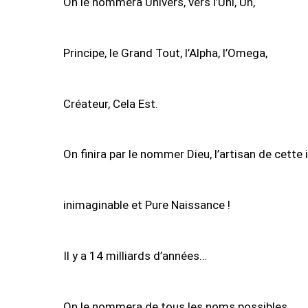
On le nommera Univers, vers l’Uni, Un,
Principe, le Grand Tout, l’Alpha, l’Omega,
Créateur, Cela Est.
On finira par le nommer Dieu, l’artisan de cette
inimaginable et Pure Naissance !
Il y a 14 milliards d’années…
On le nommera de tous les noms possibles,